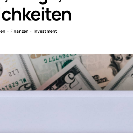
ichkeiten
men
•
Finanzen
•
Investment