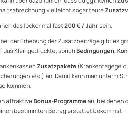
kann aber dazu führen, dass du ggf. keinen
Zus
haltsabrechnung vielleicht sogar teure
Zusatzv
nnen das locker mal fast
200 € / Jahr
sein.
ei der Erhebung der Zusatzbeiträge gibt es gro
f das Kleingedruckte, sprich
Bedingungen, Kon
Krankenkassen
Zusatzpakete
(Krankentagegeld, 
cherungen etc.) an. Damit kann man unterm Str
age kommen.
n attraktive
Bonus-Programme
an, bei denen d
nen bestimmten Betrag erstattet bekommst – qu