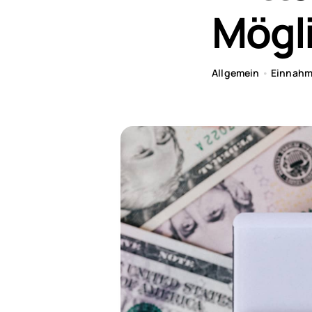
Mögl
Allgemein
•
Einnah