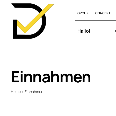
Skip
to
GROUP
CONCEPT
content
Hallo!
Einnahmen
Home
»
Einnahmen